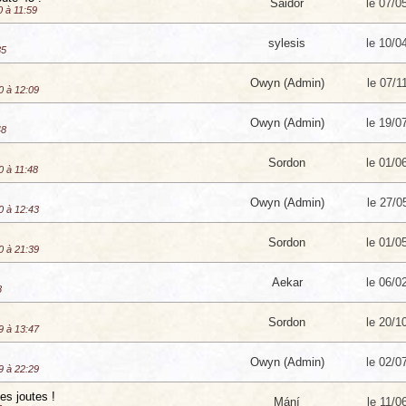
Saidor
le 07/0
0 à 11:59
sylesis
le 10/0
35
Owyn (Admin)
le 07/1
0 à 12:09
Owyn (Admin)
le 19/0
48
Sordon
le 01/0
0 à 11:48
Owyn (Admin)
le 27/0
0 à 12:43
Sordon
le 01/0
0 à 21:39
Aekar
le 06/0
8
Sordon
le 20/1
9 à 13:47
Owyn (Admin)
le 02/0
9 à 22:29
es joutes !
Mání
le 11/0