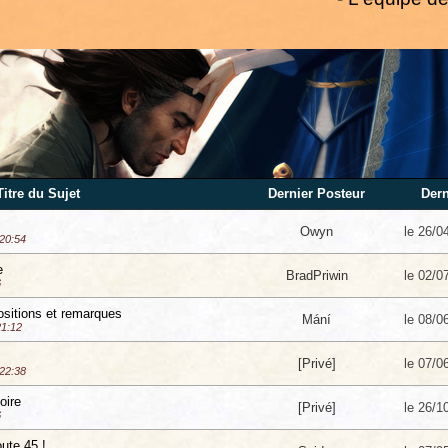
Titre du Sujet
Dernier Posteur
Dern
Owyn
le 26/0
 20:54
e
BradPriwin
le 02/0
6
ositions et remarques
Mání
le 08/0
21:12
[Privé]
le 07/0
 22:38
oire
[Privé]
le 26/1
6
oute 45 !