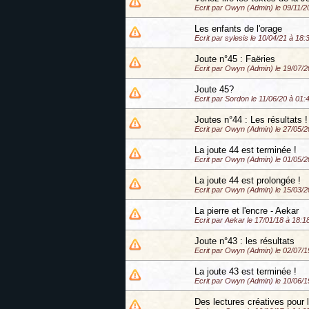
Ecrit par Owyn (Admin) le 09/11/2
Les enfants de l'orage
Ecrit par sylesis le 10/04/21 à 18:
Joute n°45 : Faëries
Ecrit par Owyn (Admin) le 19/07/2
Joute 45?
Ecrit par Sordon le 11/06/20 à 01:
Joutes n°44 : Les résultats !
Ecrit par Owyn (Admin) le 27/05/2
La joute 44 est terminée !
Ecrit par Owyn (Admin) le 01/05/2
La joute 44 est prolongée !
Ecrit par Owyn (Admin) le 15/03/2
La pierre et l'encre - Aekar
Ecrit par Aekar le 17/01/18 à 18:1
Joute n°43 : les résultats
Ecrit par Owyn (Admin) le 02/07/1
La joute 43 est terminée !
Ecrit par Owyn (Admin) le 10/06/1
Des lectures créatives pour l