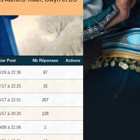
ier Post
Nb Réponses
Actions
4/19 à 22:36
97
7/17 à 22:25
15
6/17 à 22:51
267
6/17 à 20:20
128
0/08 à 21:06
1