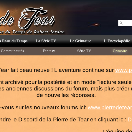
a Roue du Temps
La Série TV
Le Grimoire
L'Encyclopédie
Communautés
Fantasy
Série TV
Grimoire
Tear fait peau neuve ! L'aventure continue sur
www.pi
nt archivé pour la postérité et en mode "lecture seu
s anciennes discussions du forum, mais plus créer 
de nouvelles réponses.
vous sur les nouveaux forums ici:
www.pierredetear.
ndre le Discord de la Pierre de Tear en cliquant ici:
D
- L'équipe d