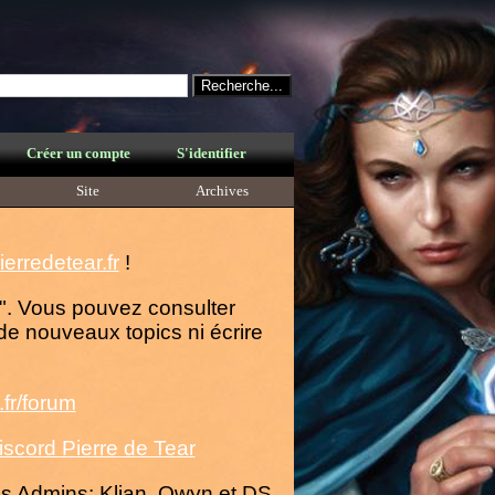
Créer un compte
S'identifier
Site
Archives
erredetear.fr
!
le". Vous pouvez consulter
de nouveaux topics ni écrire
fr/forum
iscord Pierre de Tear
es Admins: Klian, Owyn et DS