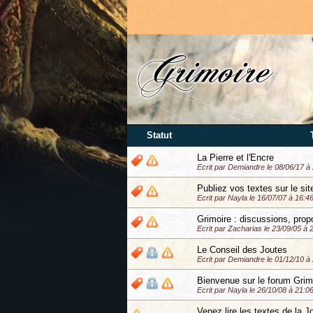
Statut
La Pierre et l'Encre
Ecrit par Demiandre le 08/06/17 à
Publiez vos textes sur le sit
Ecrit par Nayla le 16/07/07 à 16:4
Grimoire : discussions, prop
Ecrit par Zacharias le 23/09/05 à 
Le Conseil des Joutes
Ecrit par Demiandre le 01/12/10 à
Bienvenue sur le forum Grim
Ecrit par Nayla le 26/10/08 à 21:0
Venez lire les textes de la J