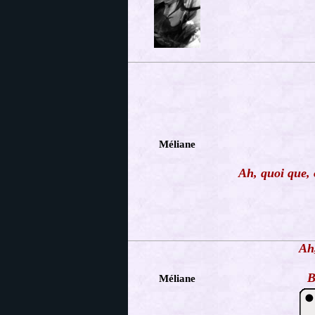
Méliane
Ah, quoi que, o
Ah,
B
Méliane