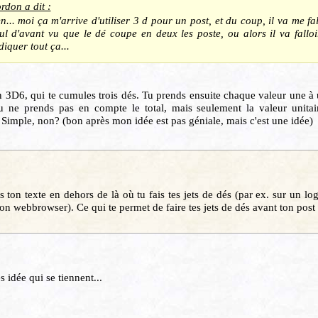
rdon a dit :
n... moi ça m'arrive d'utiliser 3 d pour un post, et du coup, il va me fa
ul d'avant vu que le dé coupe en deux les poste, ou alors il va falloir
diquer tout ça...
un 3D6, qui te cumules trois dés. Tu prends ensuite chaque valeur une à u
u ne prends pas en compte le total, mais seulement la valeur unitai
. Simple, non? (bon après mon idée est pas géniale, mais c'est une idée)
s ton texte en dehors de là où tu fais tes jets de dés (par ex. sur un lo
ton webbrowser). Ce qui te permet de faire tes jets de dés avant ton post 
s idée qui se tiennent...