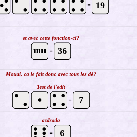
19
=
et avec cette fonction-ci?
36
=
Mouai, ca le fait donc avec tous les dé?
Test de l'edit
7
=
azdzada
6
=