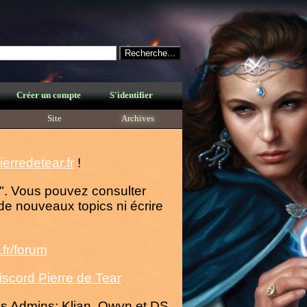
Créer un compte
S'identifier
Site
Archives
erredetear.fr
!
le". Vous pouvez consulter
de nouveaux topics ni écrire
fr/forum
iscord Pierre de Tear
es Admins: Klian, Owyn et DS