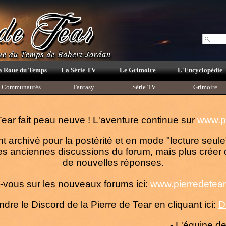
a Roue du Temps
La Série TV
Le Grimoire
L'Encyclopédie
Communautés
Fantasy
Série TV
Grimoire
Tear fait peau neuve ! L'aventure continue sur
www.pi
nt archivé pour la postérité et en mode "lecture seu
s anciennes discussions du forum, mais plus créer 
de nouvelles réponses.
vous sur les nouveaux forums ici:
www.pierredetear.
ndre le Discord de la Pierre de Tear en cliquant ici:
D
- L'équipe d