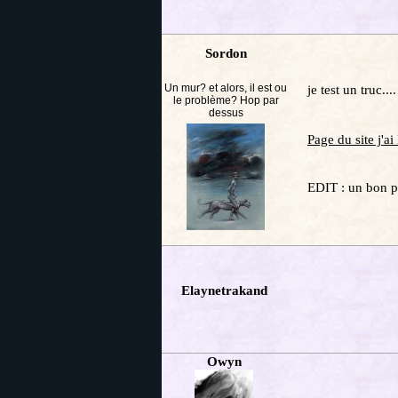
Sordon
Un mur? et alors, il est ou
je test un truc....
le problème? Hop par
dessus
Page du site j'ai
EDIT : un bon p
Elaynetrakand
Owyn