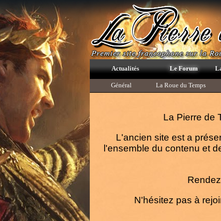
Actualités
Le Forum
L
Général
La Roue du Temps
La Pierre de 
L'ancien site est a prése
l'ensemble du contenu et de
Rendez-
N'hésitez pas à rejoi