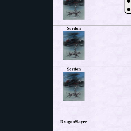
Sordon
Sordon
DragonSlayer