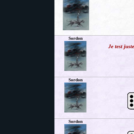
Sordon
Je test just
Sordon
Sordon