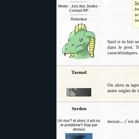
So
Modo - Jury des Joutes -
be
Conseil RP
se
Relecteur
in
Sauf si tu fais 
dans le post. T
caractéristiques
Taenad
Ou alors tu tape
autre onglet de 
Sordon
Un mur? et alors, il est ou
mouai... c´est de
le problème? Hop par
dessus