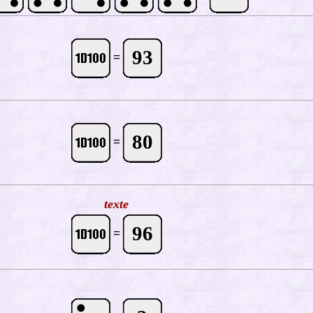
93
=
80
=
texte
96
=