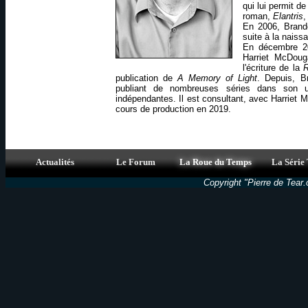
qui lui permit d
roman,
Elantris
,
En 2006, Brand
suite à la naissa
En décembre 20
Harriet McDoug
l'écriture de la
publication de
A Memory of Light
. Depuis, Br
publiant de nombreuses séries dans son u
indépendantes. Il est consultant, avec Harriet 
cours de production en 2019.
Actualités
Le Forum
La Roue du Temps
La Série
Copyright "Pierre de Tear