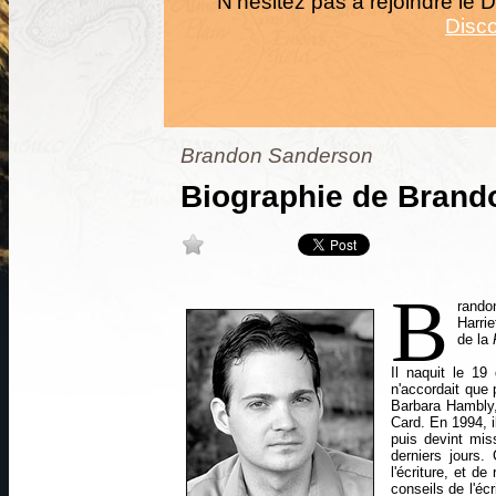
N'hésitez pas à rejoindre le D
Disco
Brandon Sanderson
Biographie de Brand
B
rando
Harri
de la
Il naquit le 19
n'accordait que 
Barbara Hambly,
Card. En 1994, 
puis devint mis
derniers jours.
l'écriture, et d
conseils de l'éc