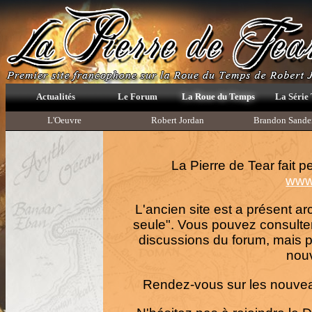
Actualités
Le Forum
La Roue du Temps
La Série
L'Oeuvre
Robert Jordan
Brandon Sande
La Pierre de Tear fait 
www.
L'ancien site est a présent ar
seule". Vous pouvez consulte
discussions du forum, mais p
nouv
Rendez-vous sur les nouvea